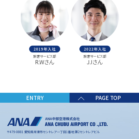
22年入社
2019年入社
2017年入社
サービス部
旅客サービス部
オペレーションマネジメント部
オペ
.Iさん
A.Kさん
R.Sさん
ENTRY
PAGE TOP
〒479-0881 愛知県常滑市セントレア一丁目1番地 第2セントレアビル